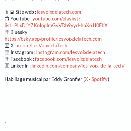
👨‍💻 Site web :
lesvoixdelatech.com
📺 YouTube :
youtube.com/playlist?
list=PLxDrYZKnInpImGyVDb9yyd-hbXoJJ0EbX
🛜 Bluesky :
https://bsky.app/profile/lesvoixdelatech.com
🛜 X :
x.com/LesVoixdelaTech
🛜 Instagram :
instagram.com/lesvoixdelatech
🛜 Facebook :
facebook.com/lesvoixdelatech
🛜 LinkedIn :
linkedin.com/company/les-voix-de-la-tech/
Habillage musical par Eddy Gronfier (
X
-
Spotify
)
-