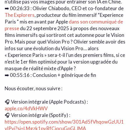
n’utilise pas vos images pour entrainer son IA en Chine.
➡️ 00:26:33 : Olivier Chiabodo, CEO et co-fondateur de
The Explorers
, producteur du film immersif “Experience
Paris “ mis en avant par Apple
dans son communiqué de
presse
du 22 septembre 2025 à propos des nouveaux
films immersifs qui sortiront cet automne pour le Vision
Pro. Mais pour quel Vision Pro ? Olivier semble avoir des
infos sur une évolution du Vision Pro… alors
« Experience Paris » sera-t-il l’un des premiers films, si ce
n’est le 1er film optimisé pour la version upgradée du
masque de réalité mixte d’Apple ?
➡️ 00:55:16 : Conclusion + générique de fin
Nous écouter, nous suivre :
🎧 Version intégrale (Apple Podcasts) :
apple.co/4dVkHWV
🎧 Version intégrale (Spotify) :
https://open.spotify.com/show/301Ad5fVhqowGzUU1
ylPyj?si=LMgzk1pyRfCjqcuGpGLJMA